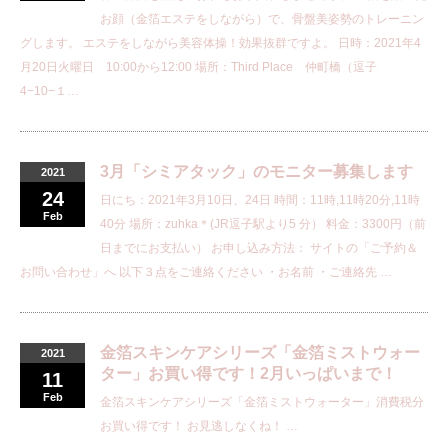
お顔（金箔エステをしながら）で、骨盤美姿勢のトレーニン
グします。 エステをしながら美容体操！効果抜群ですよ。 日時：2021年4
月20日火曜日 10:00から12:00 場所：Third Place 仲町橋（逗子
4−10−１…
3月「シミアタック」のモニター募集します
2021
24
日にち：2021年3月10日、24日 時間：11時,11時20分,11時
Feb
40分 場所：zuhka＊(JR逗子駅より5 分） 料金：3300円（前
日までにお支払い） お申し込み方法： サイトの「ご予約＆
お問い合わせ」へ 以下３点をご連絡ください ・お名前 ・ご連絡先 …
金箔スキンケアシリーズ「金箔ミストウォー
2021
ター」お買い得です！2月いっぱいまで！
11
Feb
金箔スキンケアシリーズ「金箔ミストウォーター」消費税分
お買い得です！ お見逃しなくね！ …