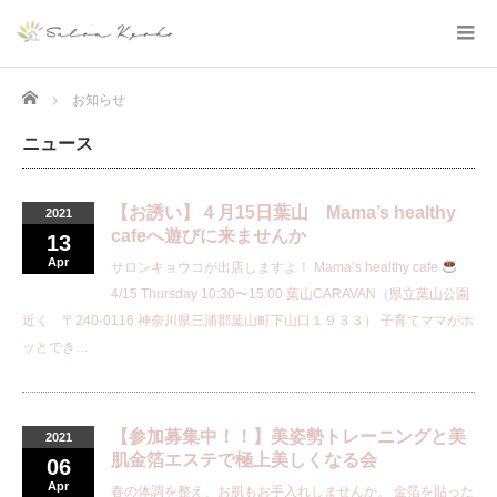
Home
お知らせ
ニュース
【お誘い】４月15日葉山 Mama’s healthy
2021
cafeへ遊びに来ませんか
13
Apr
サロンキョウコが出店しますよ！ Mama’s healthy cafe
4/15 Thursday 10:30〜15:00 葉山CARAVAN（県立葉山公園
近く 〒240-0116 神奈川県三浦郡葉山町下山口１９３３） 子育てママがホ
ッとでき…
【参加募集中！！】美姿勢トレーニングと美
2021
肌金箔エステで極上美しくなる会
06
Apr
春の体調を整え、お肌もお手入れしませんか。 金箔を貼った