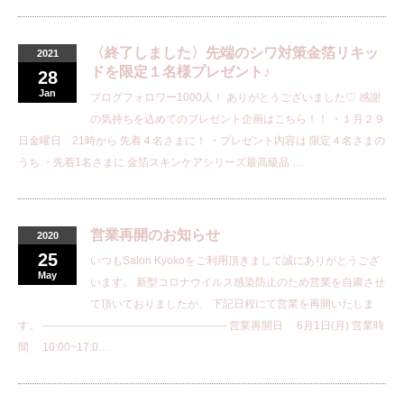
〈終了しました〉先端のシワ対策金箔リキッ
2021
ドを限定１名様プレゼント♪
28
Jan
ブログフォロワー1000人！ ありがとうございました♡ 感謝
の気持ちを込めてのプレゼント企画はこちら！！ ・１月２９
日金曜日 21時から 先着４名さまに！ ・プレゼント内容は 限定４名さまの
うち ・先着1名さまに 金箔スキンケアシリーズ最高級品 …
営業再開のお知らせ
2020
25
いつもSalon Kyokoをご利用頂きまして誠にありがとうござ
May
います。 新型コロナウイルス感染防止のため営業を自粛させ
て頂いておりましたが、 下記日程にて営業を再開いたしま
す。 ————————————————— 営業再開日 6月1日(月) 営業時
間 10:00~17:0…