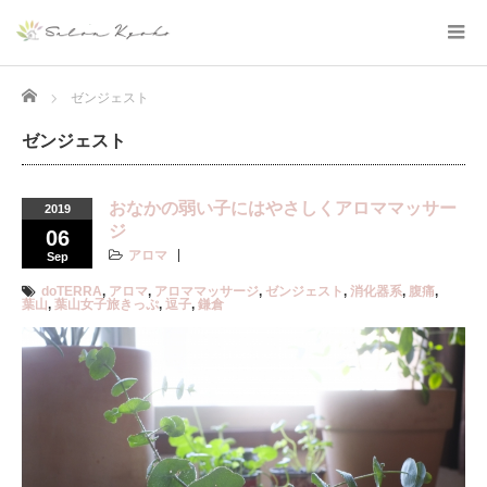
Home
ゼンジェスト
ゼンジェスト
おなかの弱い子にはやさしくアロママッサー
2019
ジ
06
アロマ
Sep
doTERRA
,
アロマ
,
アロママッサージ
,
ゼンジェスト
,
消化器系
,
腹痛
,
葉山
,
葉山女子旅きっぷ
,
逗子
,
鎌倉