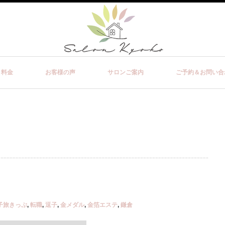
・料金
お客様の声
サロンご案内
ご予約＆お問い合
子旅きっぷ
,
転職
,
逗子
,
金メダル
,
金箔エステ
,
鎌倉