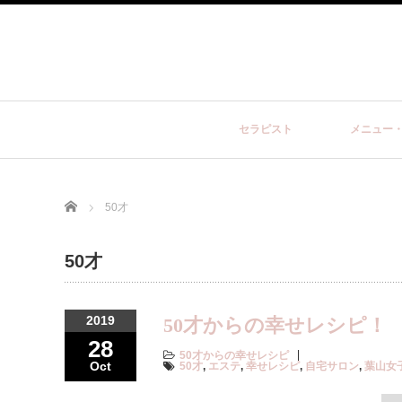
セラピスト
メニュー
Home
50才
50才
2019
50才からの幸せレシピ！
28
50才からの幸せレシピ
Oct
50才
,
エステ
,
幸せレシピ
,
自宅サロン
,
葉山女