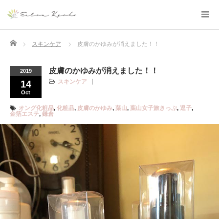
Home
スキンケア
皮膚のかゆみが消えました！！
皮膚のかゆみが消えました！！
2019
スキンケア
14
Oct
オング化粧品
,
化粧品
,
皮膚のかゆみ
,
葉山
,
葉山女子旅きっぷ
,
逗子
,
金箔エステ
,
鎌倉